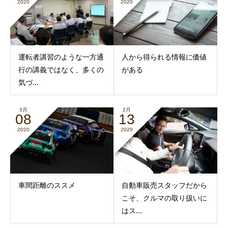
2020
2020
運転者講習のような一方通
人から得られる情報に価値
行の講義ではなく、多くの
がある
気づ...
3月
2月
08
13
2020
2020
車間距離のススメ
自動車販売スタッフだから
こそ、クルマの取り扱いに
はス...