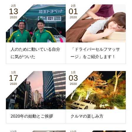
2月
2月
13
01
2020
2020
人のために動いている自分
「ドライバーセルフマッサ
に気がついた
ージ」をご紹介します！
1月
1月
17
03
2020
2020
2020年の始動とご挨拶
クルマの楽しみ方
12月
12月