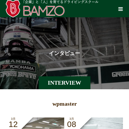
イ
ン
タ
ビ
ュ
ー
INTERVIEW
wpmaster
3月
3月
12
08