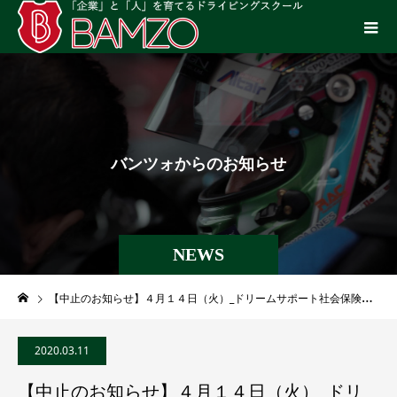
バ
ン
ツ
ォ
か
ら
の
お
知
ら
せ
NEWS
【中止のお知らせ】４月１４日（火）_ドリームサポート社会保険労務士法人様にて「人間力を鍛えるマインドフル・ドライブ」講演
2020.03.11
【中止のお知らせ】４月１４日（火）_ドリ