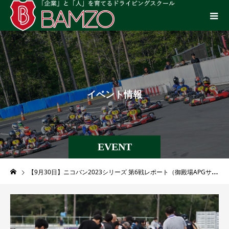
イ
ベ
ン
ト
情
報
EVENT
【9月30日】ニコバン2023シリーズ 第6戦レポート（御殿場APGサーキット）